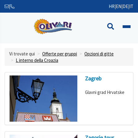
|
HR
|
EN
|
DE
|
IT
Vi trovate qui
Offerte per gruppi
Opzioni di gitte
L interno della Croazia
Zagreb
Glavni grad Hrvatske
Zagorje tour