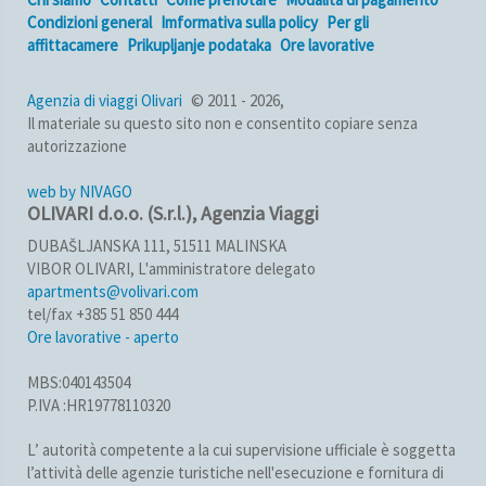
Condizioni general
Imformativa sulla policy
Per gli
affittacamere
Prikupljanje podataka
Ore lavorative
Agenzia di viaggi Olivari
© 2011 - 2026,
Il materiale su questo sito non e consentito copiare senza
autorizzazione
web by NIVAGO
OLIVARI d.o.o. (S.r.l.), Agenzia Viaggi
DUBAŠLJANSKA 111, 51511 MALINSKA
VIBOR OLIVARI, L'amministratore delegato
apartments@volivari.com
tel/fax +385 51 850 444
Ore lavorative - aperto
MBS:040143504
P.IVA :HR19778110320
L’ autorità competente a la cui supervisione ufficiale è soggetta
l’attività delle agenzie turistiche nell'esecuzione e fornitura di