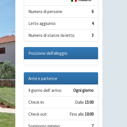
Numero di persone:
6
Letto aggiunto:
4
Numero di stanze da letto:
3
Posizione dell'alloggio:
Arrivi e partenze
Il giorno dell' arrivo:
Ogni giorno
Check In:
Dalle
15:00
Check out:
Fino alle
10:00
Soggiorno minimo:
7