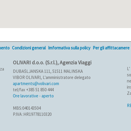
mento
Condizioni general
Imformativa sulla policy
Per gli affittacamere
OLIVARI d.o.o. (S.r.l.), Agenzia Viaggi
L’
nza
DUBAŠLJANSKA 111, 51511 MALINSKA
so
VIBOR OLIVARI, L'amministratore delegato
ne
apartments@volivari.com
in
tel/fax +385 51 850 444
Za
Ore lavorative - aperto
R
MBS:040143504
P.IVA :HR19778110320