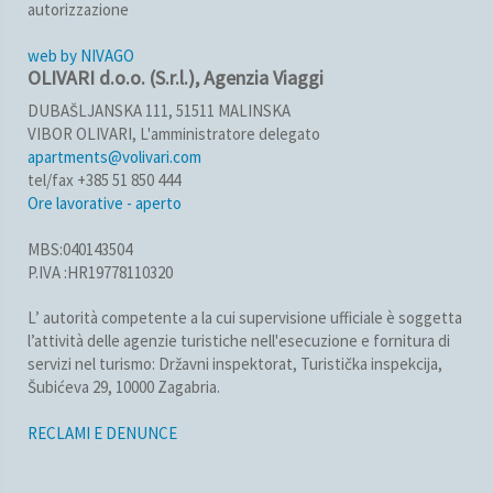
autorizzazione
web by NIVAGO
OLIVARI d.o.o. (S.r.l.), Agenzia Viaggi
DUBAŠLJANSKA 111, 51511 MALINSKA
VIBOR OLIVARI, L'amministratore delegato
apartments@volivari.com
tel/fax +385 51 850 444
Ore lavorative - aperto
MBS:040143504
P.IVA :HR19778110320
L’ autorità competente a la cui supervisione ufficiale è soggetta
l’attività delle agenzie turistiche nell'esecuzione e fornitura di
servizi nel turismo: Državni inspektorat, Turistička inspekcija,
Šubićeva 29, 10000 Zagabria.
RECLAMI E DENUNCE