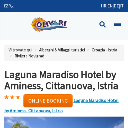
|
HR
|
EN
|
DE
|
IT
Vi trovate qui
Alberghi & Villaggi turistici
Croazia - Istria
Rivijera Novigrad
Laguna Maradiso Hotel by
Aminess, Cittanuova, Istria
Laguna Maradiso Hotel
ONLINE BOOKING
by Aminess, Cittanuova, Istria