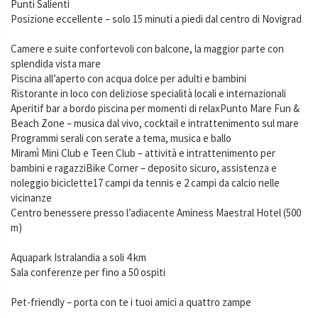
Punti Salienti
Posizione eccellente – solo 15 minuti a piedi dal centro di Novigrad
Camere e suite confortevoli con balcone, la maggior parte con
splendida vista mare
Piscina all’aperto con acqua dolce per adulti e bambini
Ristorante in loco con deliziose specialità locali e internazionali
Aperitif bar a bordo piscina per momenti di relaxPunto Mare Fun &
Beach Zone – musica dal vivo, cocktail e intrattenimento sul mare
Programmi serali con serate a tema, musica e ballo
Miramì Mini Club e Teen Club – attività e intrattenimento per
bambini e ragazziBike Corner – deposito sicuro, assistenza e
noleggio biciclette17 campi da tennis e 2 campi da calcio nelle
vicinanze
Centro benessere presso l’adiacente Aminess Maestral Hotel (500
m)
Aquapark Istralandia a soli 4 km
Sala conferenze per fino a 50 ospiti
Pet-friendly – porta con te i tuoi amici a quattro zampe