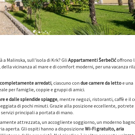
 a Malinska, sull'isola di Krk? Gli
Appartamenti Šerbečić
offrono l
 della vicinanza al mare e di comfort moderni, per una vacanza ri
 completamente arredati
, ciascuno con
due camere da letto
e una
eale per famiglie, coppie e gruppi di amici.
re e dalle splendide spiagge
, mentre negozi, ristoranti, caffè e il 
eggiata di pochi minuti. Grazie alla posizione eccellente, potrete
i servizi principali a portata di mano.
amente attrezzata, un accogliente soggiorno, un moderno bagno
aria aperta. Gli ospiti hanno a disposizione
Wi-Fi gratuito, aria