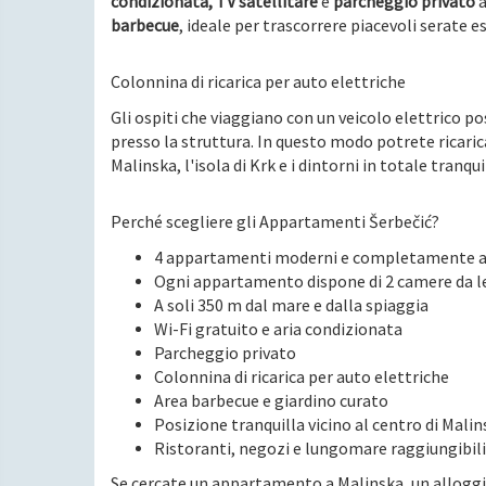
condizionata, TV satellitare
e
parcheggio privato
a
barbecue
, ideale per trascorrere piacevoli serate 
Colonnina di ricarica per auto elettriche
Gli ospiti che viaggiano con un veicolo elettrico p
presso la struttura. In questo modo potrete ricari
Malinska, l'isola di Krk e i dintorni in totale tranqui
Perché scegliere gli Appartamenti Šerbečić?
4 appartamenti moderni e completamente a
Ogni appartamento dispone di 2 camere da le
A soli 350 m dal mare e dalla spiaggia
Wi-Fi gratuito e aria condizionata
Parcheggio privato
Colonnina di ricarica per auto elettriche
Area barbecue e giardino curato
Posizione tranquilla vicino al centro di Mali
Ristoranti, negozi e lungomare raggiungibili 
Se cercate un appartamento a Malinska, un alloggi