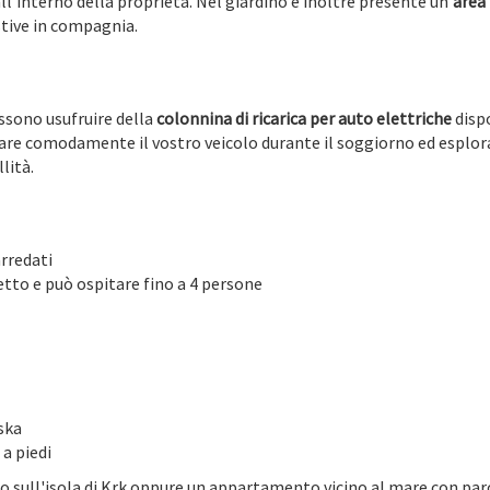
ll'interno della proprietà. Nel giardino è inoltre presente un'
area
estive in compagnia.
ossono usufruire della
colonnina di ricarica per auto elettriche
disp
care comodamente il vostro veicolo durante il soggiorno ed esplor
llità.
rredati
tto e può ospitare fino a 4 persone
nska
a piedi
o sull'isola di Krk oppure un appartamento vicino al mare con pa