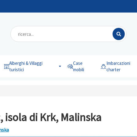
Alberghi & Villaggi
Case
Imbarcazioni
turistici
mobili
charter
 isola di Krk, Malinska
inska