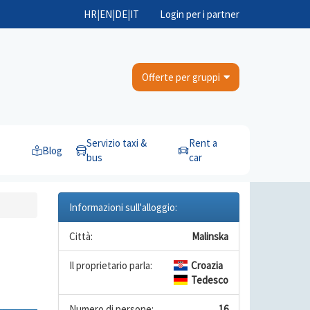
HR
|
EN
|
DE
|
IT
Login per i partner
Offerte per gruppi
Servizio taxi &
Rent a
Blog
bus
car
Informazioni sull'alloggio:
Città:
Malinska
Il proprietario parla:
Croazia
Tedesco
Numero di persone:
16