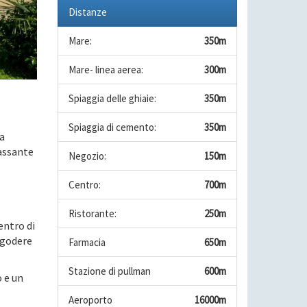
Distanze
Mare:
350m
Mare- linea aerea:
300m
Spiaggia delle ghiaie:
350m
Spiaggia di cemento:
350m
a
lassante
Negozio:
150m
Centro:
700m
Ristorante:
250m
centro di
 godere
Farmacia
650m
Stazione di pullman
600m
 e un
Aeroporto
16000m