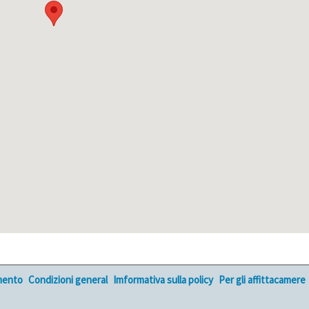
mento
Condizioni general
Imformativa sulla policy
Per gli affittacamere