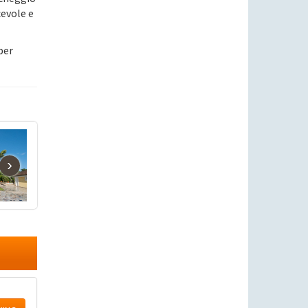
cevole e
per
›