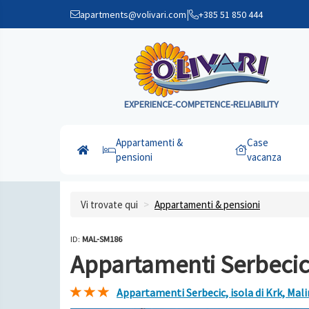
|
apartments@volivari.com
+385 51 850 444
EXPERIENCE-COMPETENCE-RELIABILITY
Appartamenti &
Case
pensioni
vacanza
Vi trovate qui
Appartamenti & pensioni
ID:
MAL-SM186
Appartamenti Serbecic,
Appartamenti Serbecic, isola di Krk, Mal