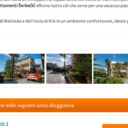
rtamenti Šerbečić
offrono tutto ciò che serve per una vacanza pia
di Malinska e dell'isola di Krk in un ambiente confortevole, ideale 
ne delle seguenti unita alloggiative
ic 1