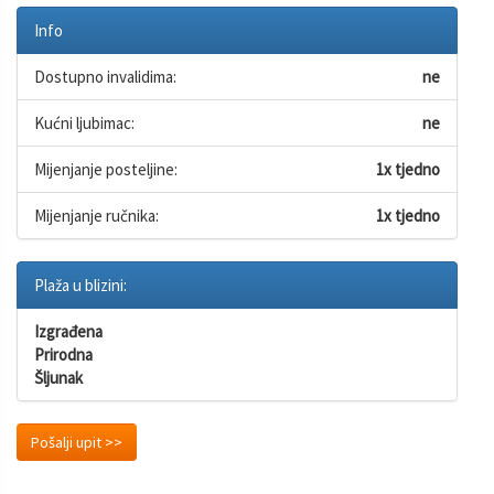
Info
Dostupno invalidima:
ne
Kućni ljubimac:
ne
Mijenjanje posteljine:
1x tjedno
Mijenjanje ručnika:
1x tjedno
Plaža u blizini:
Izgrađena
Prirodna
Šljunak
Pošalji upit >>