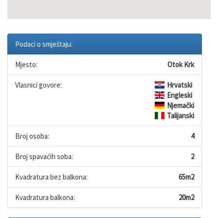
Podaci o smještaju:
Mjesto:
Otok Krk
Vlasnici govore:
Hrvatski
Engleski
Njemački
Talijanski
Broj osoba:
4
Broj spavaćih soba:
2
Kvadratura bez balkona:
65m2
Kvadratura balkona:
20m2