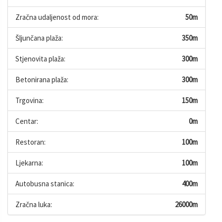
Zračna udaljenost od mora:
50m
Šljunčana plaža:
350m
Stjenovita plaža:
300m
Betonirana plaža:
300m
Trgovina:
150m
Centar:
0m
Restoran:
100m
Ljekarna:
100m
Autobusna stanica:
400m
Zračna luka:
26000m