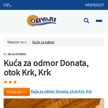
|
HR
|
EN
|
DE
|
IT
Nalazite se u
Kuće za odmor
ID:
KK-AI-DONATA
Kuća za odmor Donata,
otok Krk, Krk
Kuća za odmor Donata, otok Krk, Krk
Pošalji upit >>