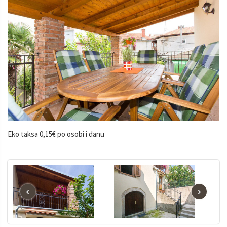
Eko taksa 0,15€ po osobi i danu
‹
›