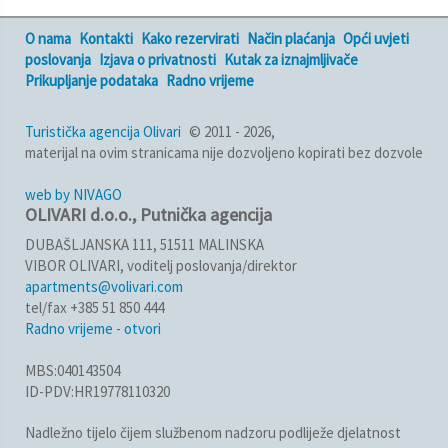
O nama
Kontakti
Kako rezervirati
Način plaćanja
Opći uvjeti
poslovanja
Izjava o privatnosti
Kutak za iznajmljivače
Prikupljanje podataka
Radno vrijeme
Turistička agencija Olivari
© 2011 - 2026,
materijal na ovim stranicama nije dozvoljeno kopirati bez dozvole
web by NIVAGO
OLIVARI d.o.o., Putnička agencija
DUBAŠLJANSKA 111, 51511 MALINSKA
VIBOR OLIVARI, voditelj poslovanja/direktor
apartments@volivari.com
tel/fax +385 51 850 444
Radno vrijeme - otvori
MBS:040143504
ID-PDV:HR19778110320
Nadležno tijelo čijem službenom nadzoru podliježe djelatnost