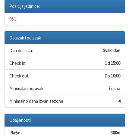
Pozicija jedinice:
0&1
Dolazak i odlazak
Dan dolaska:
Svaki dan
Check in:
Od
15:00
Check out:
Do
10:00
Minimalan boravak:
7
dana
Minimalno dana izvan sezone
4
Udaljenosti
Plaža:
300m