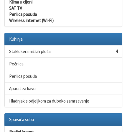
Klima u cijeni
SAT TV
Perilica posuđa
Wireless internet (Wi-Fi)
Kuhinja
Staklokeramičkih ploča:
4
Pećnica
Perilica posuđa
Aparat za kavu
Hladnjak s odjeljkom za duboko zamrzavanje
Spavaća soba
Bračni krevet