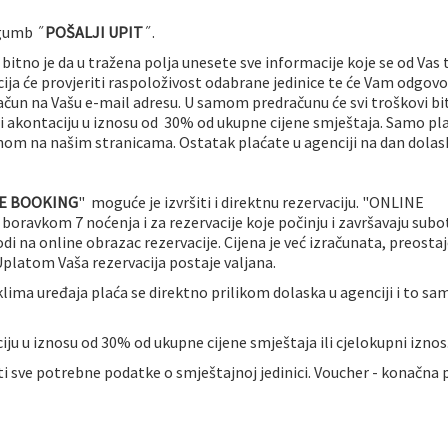
 gumb ˝
POŠALJI UPIT
˝.
itno je da u tražena polja unesete sve informacije koje se od Vas 
ja će provjeriti raspoloživost odabrane jedinice te će Vam odgovo
ačun na Vašu e-mail adresu. U samom predračunu će svi troškovi bit
i akontaciju u iznosu od
30%
od ukupne cijene smještaja. Samo pl
enom na našim stranicama. Ostatak plaćate u agenciji na dan dolas
E BOOKING
" moguće je izvršiti i direktnu rezervaciju. "ONLINE
boravkom 7 noćenja i za rezervacije koje počinju i završavaju sub
na online obrazac rezervacije. Cijena je već izračunata, preosta
Uplatom Vaša rezervacija postaje valjana.
lima uređaja plaća se direktno prilikom dolaska u agenciji i to sa
iju u iznosu od
30%
od ukupne cijene smještaja ili
cjelokupni iznos
 sve potrebne podatke o smještajnoj jedinici. Voucher - konačna 