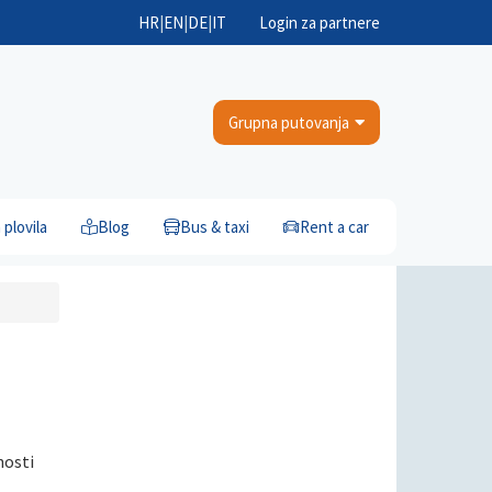
HR
|
EN
|
DE
|
IT
Login za partnere
Grupna putovanja
plovila
Blog
Bus & taxi
Rent a car
nosti