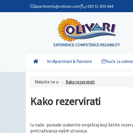
|
apartments@volivari.com
+385 51 850 444
EXPERIENCE-COMPETENCE-RELIABILITY
Apartmani & Pansioni
Kuće za odmo
Nalazite se u
Kako rezervirati
Kako rezervirati
Iz naše ponude izaberite smještaj koji želite rez
pretraživanja naših stranica.