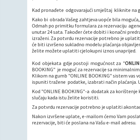
Kad pronađete odgovarajući smještaj kliknite na
Kako bi
obrada Vašeg zahtjeva uopće bila moguća, b
Odmah po primitku formulara za rezervaciju agenci
unutar 24 sata. Također ćete dobiti i konačni predr
izraženi. Za potvrdu rezervacije potrebno je uplatit
će biti izvršeno sukladno modelu plaćanja objavlj
želite možete uplatiti cjelokupni iznos unaprijed.
Kod
objekata
gdje postoji
mogućnost za "
ONLIN
BOOKING"
je moguć za rezervacije sa minimalnim 
Klikom na gumb "ONLINE BOOKING" sistem vas vodi 
ispuniti tražene
podatke, izabrati način plaćanja. 
Kod "ONLINE BOOKING"-a
dodatak za korištenje k
slučaju kada istu želite koristiti.
Za potvrdu rezervacije potrebno je uplatiti akontac
Nakon izvršene uplate, e-mailom ćemo Vam poslati
rezervacije, biti će poslana na Vašu e-mail adresu.