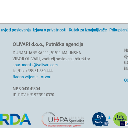
 uvjeti poslovanja
Izjava o privatnosti
Kutak za iznajmljivače
Prikupljan
OLIVARI d.o.o., Putnička agencija
Na
DUBAŠLJANSKA 111, 51511 MALINSKA
dj
VIBOR OLIVARI, voditelj poslovanja/direktor
us
apartments@volivari.com
in
tel/fax +385 51 850 444
Radno vrijeme - otvori
Ob
MBS:040143504
ID-PDV:HR19778110320