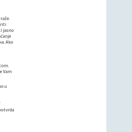
traže.
riti
i jasno
aćanje
ka. Ako
otom.
je Vam
mo u
.
potvrda