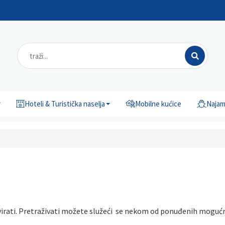
r
Hoteli & Turistička naselja
Mobilne kućice
Najam 
ervirati. Pretraživati možete služeći se nekom od ponuđenih moguć