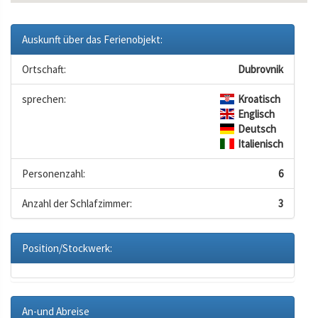
Auskunft über das Ferienobjekt:
Ortschaft:
Dubrovnik
sprechen:
Kroatisch
Englisch
Deutsch
Italienisch
Personenzahl:
6
Anzahl der Schlafzimmer:
3
Position/Stockwerk:
An-und Abreise