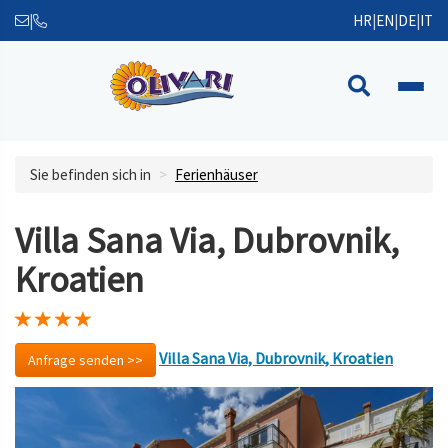
|
HR
|
EN
|
DE
|
IT
Sie befinden sich in
Ferienhäuser
Villa Sana Via, Dubrovnik,
Kroatien
Villa Sana Via, Dubrovnik, Kroatien
Anfrage senden >>