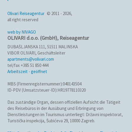
Olivari Reiseagentur
© 2011 - 2026,
all right reserved
web by NIVAGO
OLIVARI d.o.o. (GmbH), Reiseagentur
DUBAŠLJANSKA 111, 51511 MALINSKA
VIBOR OLIVARI, Geschäftsleiter
apartments@volivari.com
tel/fax +385 51 850 444
Arbeitszeit - geöffnet
MBS (Firmenregisternummer):040143504
ID-PDV (Umsatzsteuer-ID):HR19778110320
Das zuständige Organ, dessen offiziellen Aufsicht die Tätigeit
des Reisebüros in der Ausübung und Erbringung von
Dienstleistungen im Tourismus unterliegt: Državni inspektorat,
Turistička inspekcija, Šubićeva 29, 10000 Zagreb.