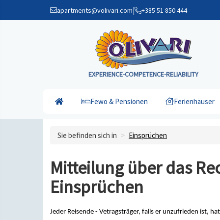
|
apartments@volivari.com
+385 51 850 444
EXPERIENCE-COMPETENCE-RELIABILITY
Fewo & Pensionen
Ferienhäuser
Sie befinden sich in
Einsprüchen
Mitteilung über das Re
Einsprüchen
ä
Jeder Reisende - Vetragstr
ger, falls er unzufrieden ist, h