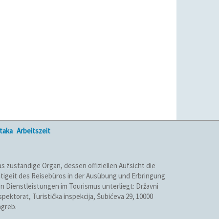
ataka
Arbeitszeit
s zuständige Organ, dessen offiziellen Aufsicht die
tigeit des Reisebüros in der Ausübung und Erbringung
n Dienstleistungen im Tourismus unterliegt: Državni
spektorat, Turistička inspekcija, Šubićeva 29, 10000
greb.