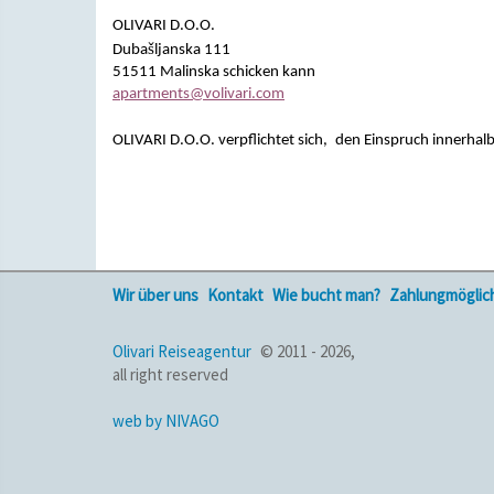
OLIVARI D.O.O.
š
Duba
ljanska 111
51511 Malinska
schicken kann
apartments@volivari.com
OLIVARI D.O.O. verpflichtet sich,
den Einspruch innerhalb
Wir über uns
Kontakt
Wie bucht man?
Zahlungmöglic
Olivari Reiseagentur
© 2011 - 2026,
all right reserved
web by NIVAGO