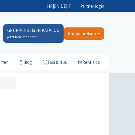
HR
|
EN
|
DE
|
IT
Partner login
GRUPPENREISEN KATALOG
Gruppenreisen
jetzt herunterladen
rter
Blog
Taxi & Bus
Rent a car