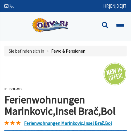
|
HR
|
EN
|
DE
|
IT
Sie befinden sich in
Fewo & Pensionen
ID:
BOL-MD
Ferienwohnungen
Marinkovic,Insel Brač,Bol
Ferienwohnungen Marinkovic,Insel Brač,Bol