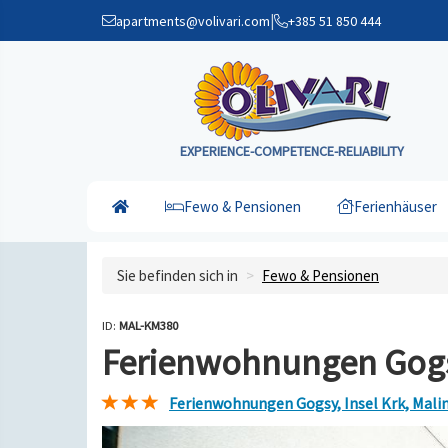
|
apartments@volivari.com
+385 51 850 444
EXPERIENCE-COMPETENCE-RELIABILITY
Fewo & Pensionen
Ferienhäuser
Sie befinden sich in
Fewo & Pensionen
ID:
MAL-KM380
Ferienwohnungen Gogsy
Ferienwohnungen Gogsy, Insel Krk, Mali