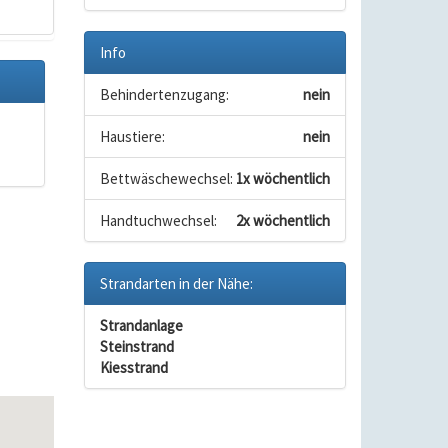
Info
Behindertenzugang:
nein
Haustiere:
nein
Bettwäschewechsel:
1x wöchentlich
Handtuchwechsel:
2x wöchentlich
Strandarten in der Nähe:
Strandanlage
Steinstrand
Kiesstrand