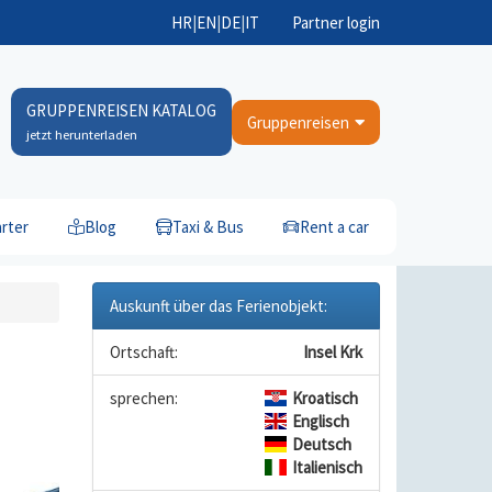
HR
|
EN
|
DE
|
IT
Partner login
GRUPPENREISEN KATALOG
Gruppenreisen
jetzt herunterladen
rter
Blog
Taxi & Bus
Rent a car
Auskunft über das Ferienobjekt:
Ortschaft:
Insel Krk
sprechen:
Kroatisch
Englisch
Deutsch
Italienisch