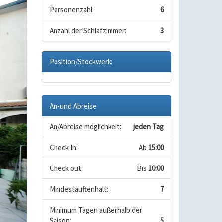
Personenzahl:
6
Anzahl der Schlafzimmer:
3
Position/Stockwerk:
An-und Abreise
An/Abreise möglichkeit:
jeden Tag
Check In:
Ab
15:00
Check out:
Bis
10:00
Mindestauftenhalt:
7
Minimum Tagen außerhalb der
Saison:
5