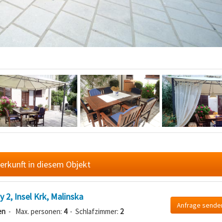
erkunft in diesem Objekt
2, Insel Krk, Malinska
Anfrage sende
en
- Max. personen:
4
- Schlafzimmer:
2