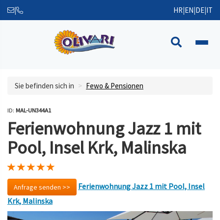
|
HR
|
EN
|
DE
|
IT
Sie befinden sich in
Fewo & Pensionen
ID:
MAL-UN344A1
Ferienwohnung Jazz 1 mit
Pool, Insel Krk, Malinska
Ferienwohnung Jazz 1 mit Pool, Insel
Anfrage senden >>
Krk, Malinska