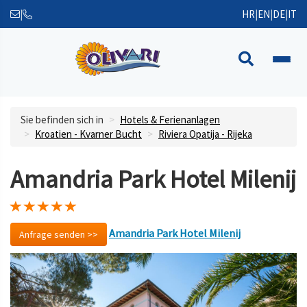
|
HR
|
EN
|
DE
|
IT
Sie befinden sich in
Hotels & Ferienanlagen
Kroatien - Kvarner Bucht
Riviera Opatija - Rijeka
Amandria Park Hotel Milenij
Amandria Park Hotel Milenij
Anfrage senden >>