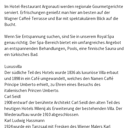
Im Hotel-Restaurant Argonauti werden regionale Gourmetgerichte
serviert. Erfrischungen genießt man hier am besten auf der
Wagner Caffeé Terrasse und Bar mit spektakulärem Blick auf die
Bucht.
Wenn Sie Entspannung suchen, sind Sie in unserem Royal Spa
genau richtig. Der Spa-Bereich bietet ein umfangreiches Angebot
an entspannenden Behandlungen, Pools, eine finnische Sauna und
ein türkisches Bad.
Luxusvilla
Der südliche Teil des Hotels wurde 1836 als luxuriöse Villa erbaut
und 1898 in ein Café umgewandelt, welches den Namen Caffé
Principe Umberto erhielt, zu Ehren eines Besuchs des
italienischen Prinzen Umberto.
Carl Seidl
1908 entwarf der berühmte Architekt Carl Seidl den alten Teil des
heutigen Hotels Milenij als Erweiterung der bestehenden Villa. Der
Wiederaufbau wurde 1910 abgeschlossen.
Karl Ludwig Hassmann
1924 wurde ein Tanzsaal mit Fresken des Wiener Malers Karl